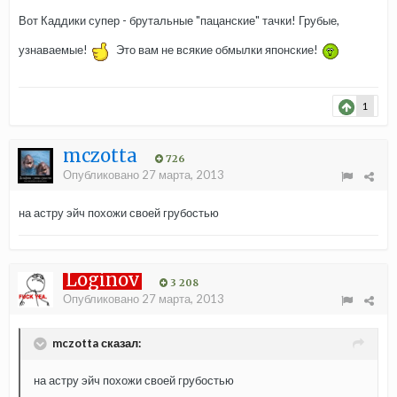
Вот Каддики супер - брутальные "пацанские" тачки! Грубые,
узнаваемые!
Это вам не всякие обмылки японские!
1
mczotta
726
Опубликовано
27 марта, 2013
на астру эйч похожи своей грубостью
Loginov
3 208
Опубликовано
27 марта, 2013
mczotta сказал:
на астру эйч похожи своей грубостью