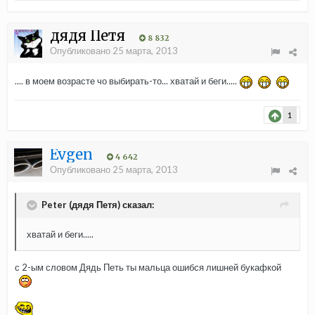
дядя Петя
8 832
Опубликовано
25 марта, 2013
.... в моем возрасте чо выбирать-то... хватай и беги.....
1
Evgen
4 642
Опубликовано
25 марта, 2013
Peter (дядя Петя) сказал:
хватай и беги.....
с 2-ым словом Дядь Петь ты мальца ошибся лишней букафкой