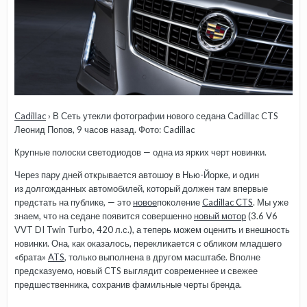
Cadillac
› В Сеть утекли фотографии нового седана Cadillac CTS
Леонид Попов, 9 часов назад. Фото: Cadillac
Крупные полоски светодиодов — одна из ярких черт новинки.
Через пару дней открывается автошоу в Нью-Йорке, и один
из долгожданных автомобилей, который должен там впервые
предстать на публике, — это
новое
поколение
Cadillac CTS
. Мы уже
знаем, что на седане появится совершенно
новый мотор
(3.6 V6
VVT DI Twin Turbo, 420 л.с.), а теперь можем оценить и внешность
новинки. Она, как оказалось, перекликается с обликом младшего
«брата»
ATS
, только выполнена в другом масштабе. Вполне
предсказуемо, новый CTS выглядит современнее и свежее
предшественника, сохранив фамильные черты бренда.