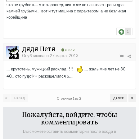
это не грубость... это характер, никто же не называет грани драг
камней грубыми... вот и тут машина с характером, а не безликая
корейщина
1
дядя Петя
8 832
Опубликовано
27 марта, 2013
.... крутотень, мужицкий расклад !!!!
.... жаль мне лет не 30-
40... сто пудоФФ раскошелился б....
Страница 1 из 2
НАЗАД
ДАЛЕЕ
Пожалуйста, войдите, чтобы
комментировать
Вы сможете оставить комментарий после входа в