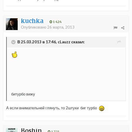
kuchka
1 424
Опубликовано
26 марта, 2013
В 25.03.2013 в 17:46, cLauzz сказал:
битурбо вижу
А если внимательней глянуть, то 2штуки биг турбо
Boshin
1 721