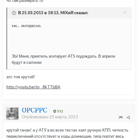
чо там разбирать то
В 25.03.2013 в 18:13, MIXиЯ сказал:
хм... интересно.
ЗЫ Меня, приятель агитирует ATS подождать. В апреле
будут в салонах
атс тож крутой!
http://youtu.be/tq__8kTTbBA
OPCPPC
532
Опубликовано
25 марта, 2013
крутой тачан! а у ATS'а во всех тестах хаят ручную КПП, четкость
переключений отсутствует и ходы длинющие, типа портит весь