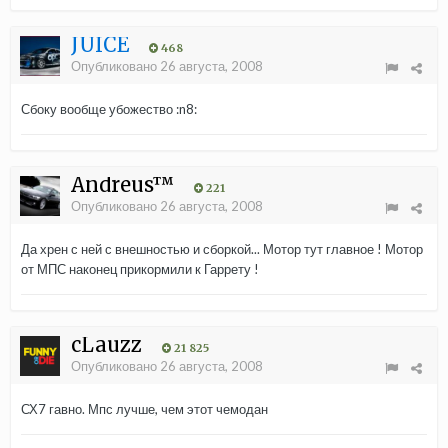
JUICE
468
Опубликовано
26 августа, 2008
Сбоку вообще убожество :n8:
Andreus™
221
Опубликовано
26 августа, 2008
Да хрен с ней с внешностью и сборкой... Мотор тут главное ! Мотор
от МПС наконец прикормили к Гаррету !
cLauzz
21 825
Опубликовано
26 августа, 2008
СХ7 гавно. Мпс лучше, чем этот чемодан