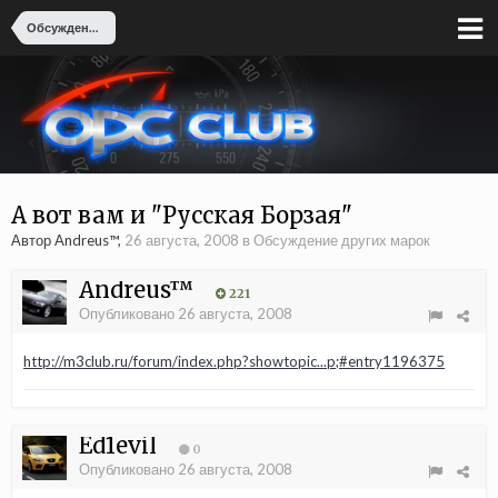
Обсуждение других марок
А вот вам и "Русская Борзая"
Автор Andreus™,
26 августа, 2008
в
Обсуждение других марок
Andreus™
221
Опубликовано
26 августа, 2008
http://m3club.ru/forum/index.php?showtopic...p;#entry1196375
Ed1evil
0
Опубликовано
26 августа, 2008