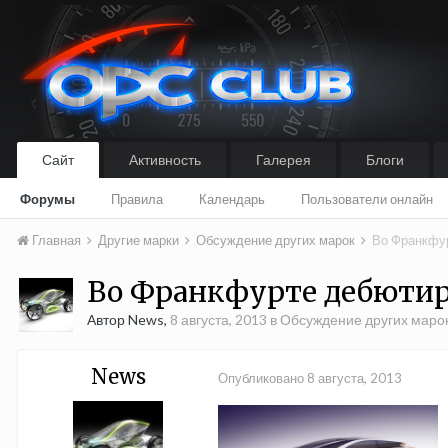
Сайт
Активность
Галерея
Блоги
Форумы
Правила
Календарь
Пользователи онлайн
Главная
Другие марки
Обсуждение других марок
Во Франкфурт
Во Франкфурте дебютиру
Автор News,
8 августа, 2013
в
Обсуждение других маро
News
Опубликовано
8 августа, 2013