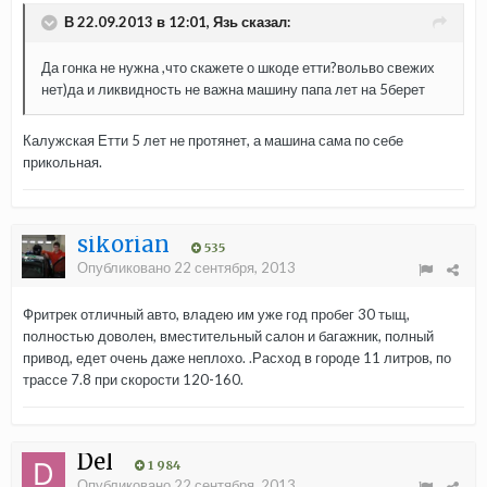
В 22.09.2013 в 12:01, Язь сказал:
Да гонка не нужна ,что скажете о шкоде етти?вольво свежих
нет)да и ликвидность не важна машину папа лет на 5берет
Калужская Етти 5 лет не протянет, а машина сама по себе
прикольная.
sikorian
535
Опубликовано
22 сентября, 2013
Фритрек отличный авто, владею им уже год пробег 30 тыщ,
полностью доволен, вместительный салон и багажник, полный
привод, едет очень даже неплохо. .Расход в городе 11 литров, по
трассе 7.8 при скорости 120-160.
Del
1 984
Опубликовано
22 сентября, 2013