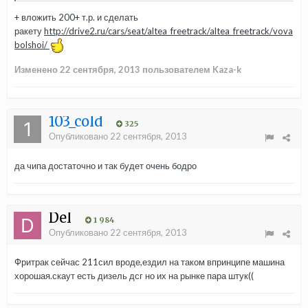
+ вложить 200+ т.р. и сделать
ракету
http://drive2.ru/cars/seat/altea_freetrack/altea_freetrack/vova
bolshoi/
Изменено
22 сентября, 2013
пользователем Kaza-k
103_cold
325
Опубликовано
22 сентября, 2013
да чипа достаточно и так будет очень бодро
Del
1 984
Опубликовано
22 сентября, 2013
Фритрак сейчас 211сил вроде,ездил на таком впринципе машина
хорошая.скаут есть дизель дсг но их на рынке пара штук((