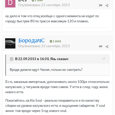
1 984
Опубликовано
22 сентября, 2013
ну дело в том что отец вообще с одного момента не ездит по
городу быстрее 80 по трассе максимум 120 и плавно..
БородачС
1 009
Опубликовано
23 сентября, 2013
В 22.09.2013 в 16:30, Язь сказал:
Вроде дизели идут Чехия ,только их смотреть?
Есть заказные импортные, доплачивать около 100рэ относительно
калужских, у тигуанов вроде тоже самое. У етти в след. году анонс
нового етти.
Покатайтесь на Kia Soul - реально понравиться и по качеству
сборки на уровне калужского етти, и ощущение габаритов. У soul
анонс тож вроде через 1год нового soul.