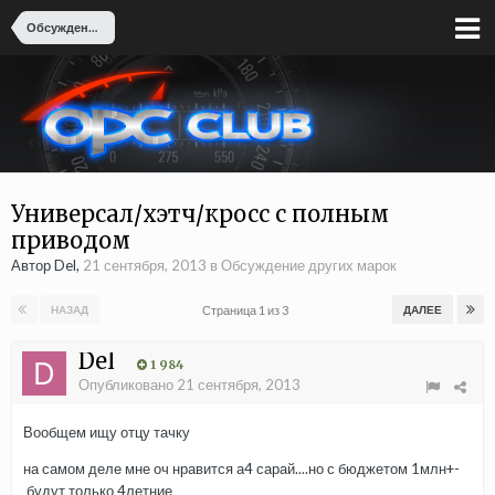
Обсуждение других марок
Универсал/хэтч/кросс с полным
приводом
Автор Del,
21 сентября, 2013
в
Обсуждение других марок
Страница 1 из 3
НАЗАД
ДАЛЕЕ
Del
1 984
Опубликовано
21 сентября, 2013
Вообщем ищу отцу тачку
на самом деле мне оч нравится а4 сарай....но с бюджетом 1млн+-
будут только 4летние