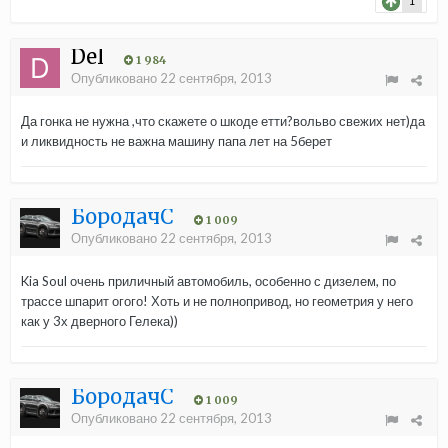
1
Del
1 984
Опубликовано
22 сентября, 2013
Да гонка не нужна ,что скажете о шкоде етти?вольво свежих нет)да
и ликвидность не важна машину папа лет на 5берет
БородачС
1 009
Опубликовано
22 сентября, 2013
Kia Soul очень приличный автомобиль, особенно с дизелем, по
трассе шпарит огого! Хоть и не полнопривод, но геометрия у него
как у 3х дверного Гелека))
БородачС
1 009
Опубликовано
22 сентября, 2013