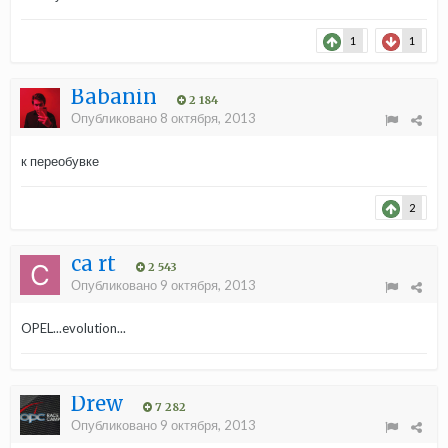
1
1
Babanin
2 184
Опубликовано
8 октября, 2013
к переобувке
2
ca rt
2 543
Опубликовано
9 октября, 2013
OPEL...evolution...
Drew
7 282
Опубликовано
9 октября, 2013