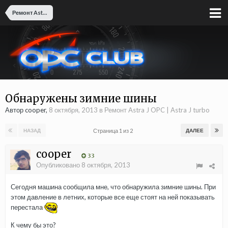
Ремонт Astra J OPC | Astra J turbo
Обнаружены зимние шины
Автор cooper,
8 октября, 2013
в
Ремонт Astra J OPC | Astra J turbo
Страница 1 из 2
НАЗАД
ДАЛЕЕ
cooper
33
Опубликовано
8 октября, 2013
Сегодня машина сообщила мне, что обнаружила зимние шины. При
этом давление в летних, которые все еще стоят на ней показывать
перестала
К чему бы это?