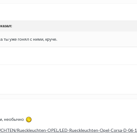
сказал:
а ты уже гонял с ними, круче.
ти, необычно
CHTEN/Rueckleuchten-OPEL/LED-Rueckleuchten-Opel-Corsa-D-06-1