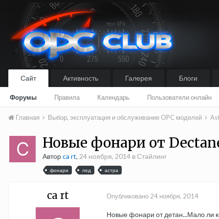
Сайт
Активность
Галерея
Блоги
Форумы
Правила
Календарь
Пользователи онлайн
Главная
Выбор, эксплуатация и обслуживание OPC моделей
As
Новые фонари от Dectan
Автор
ca rt
,
24 ноября, 2014
в
Стайлинг
фонари
лед
астра
ca rt
Опубликовано
24 ноября, 2014
Новые фонари от детан...Мало ли ко