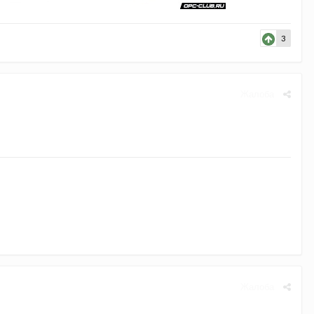
3
Жалоба
Жалоба