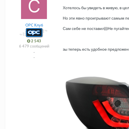
Хотелось бы увидеть в живую, в це
Но эти явно проигрывают самым пер
OPC Клуб
Сам себе не поставил)))Не пугайтес
2 543
6 479 сообщений
зы теперь есть удобное предложени
.
.