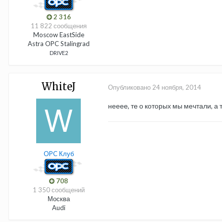
2 316
11 822 сообщения
Moscow EastSide
Astra OPC Stalingrad
DRIVE2
WhiteJ
Опубликовано
24 ноября, 2014
нееее, те о которых мы мечтали, а 
OPC Клуб
708
1 350 сообщений
Москва
Audi