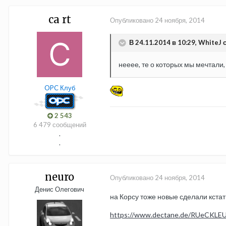
ca rt
Опубликовано
24 ноября, 2014
В 24.11.2014 в 10:29, WhiteJ 
нееее, те о которых мы мечтали, 
OPC Клуб
2 543
6 479 сообщений
.
.
neuro
Опубликовано
24 ноября, 2014
Денис Олегович
на Корсу тоже новые сделали кста
https://www.dectane.de/RUeCKLEU