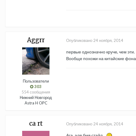
Aggrr
Опубликовано
24 ноября, 2014
первые однозначно круче, чем эти.
Вообще похожи на китайские фонар
Пользователи
303
554 сообщения
Нижний Новгород
Astra H OPC
ca rt
Опубликовано
24 ноября, 2014
Ага, аля бмв стайл...