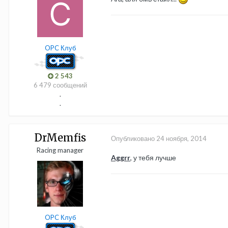
OPC Клуб
2 543
6 479 сообщений
.
.
DrMemfis
Опубликовано
24 ноября, 2014
Racing manager
Aggrr
, у тебя лучше
OPC Клуб