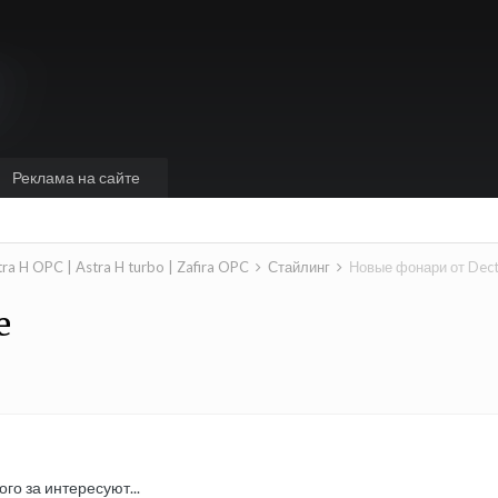
Реклама на сайте
tra H OPC | Astra H turbo | Zafira OPC
Стайлинг
Новые фонари от Dec
e
го за интересуют...