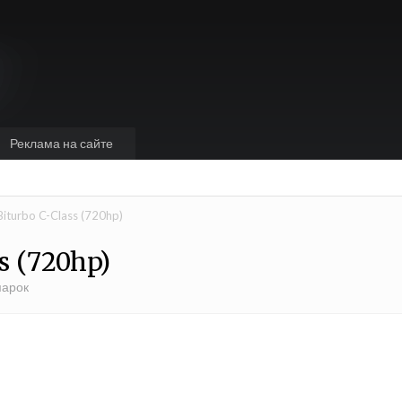
Реклама на сайте
iturbo C-Class (720hp)
s (720hp)
марок