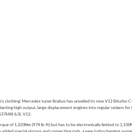
p’s clothing,’ Mercedes tuner Brabus has unveiled its new V12 Biturbo C-
nting high output, large displacement engines into regular sedans for t
537kW) 6.3L V12.
ue of 1,320Nm (974 lb-ft) but has to be electronically limited to 1,100N
 added special pistons and connecting rods, a new turbocharging system 