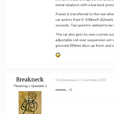
metal catalysts with a low back pres
Power is transferred to the rear whee
car sprints from 0–100km/h (62mph) 
seconds. Top speed is claimed to be
The car also gets its own custom su
adjustable coil-over suspension set-
grooved 380mm discs up front, and si
Breakneck
Опубликовано
10 сентября, 2007
Пешеход с правами :)
мммм... =)