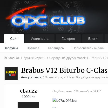
Сайт
Активность
Галерея
Блоги
Форумы
Правила
Календарь
Пользователи онлайн
Главная
Другие марки
Обсуждение других марок
Brabus V12 B
Brabus V12 Biturbo C-Clas
Автор
cLauzz
,
10 сентября, 2007
в
Обсуждение других 
cLauzz
Опубликовано
10 сентября, 2007
1000+ hp