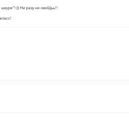
шкуре"!:)) Ни разу не овоЩьь!!
класс!