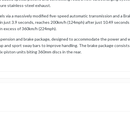
sure stainless-steel exhaust.
ls via a massively modified five-speed automatic transmission and a Brabu
in just 3.9 seconds, reaches 200km/h (124mph) after just 10.49 second
 in excess of 360km/h (224mph).
spension and brake package, designed to accommodate the power and wei
up and sport sway bars to improve handling. The brake package consists
x-piston units biting 360mm discs in the rear.