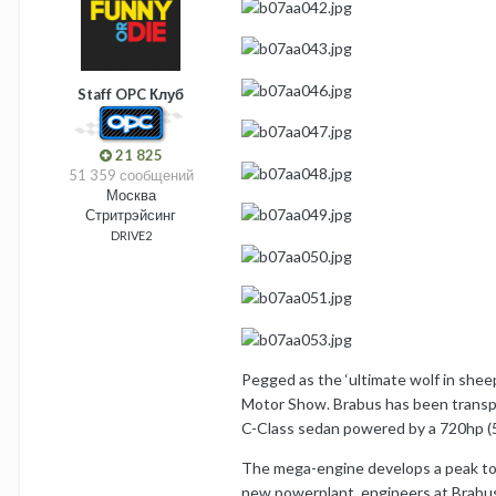
Staff OPC Клуб
21 825
51 359 сообщений
Москва
Стритрэйсинг
DRIVE2
Pegged as the ‘ultimate wolf in shee
Motor Show. Brabus has been transpla
C-Class sedan powered by a 720hp (
The mega-engine develops a peak torq
new powerplant, engineers at Brabus