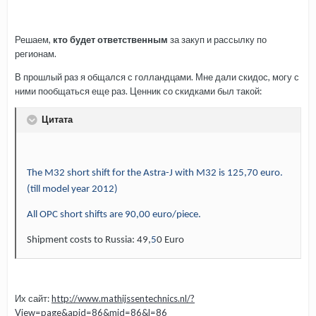
Решаем,
кто будет ответственным
за закуп и рассылку по
регионам.
В прошлый раз я общался с голландцами. Мне дали скидос, могу с
ними пообщаться еще раз. Ценник со скидками был такой:
Цитата
The M32 short shift for the Astra-J with M32 is 125,70 euro.
(till model year 2012)
All OPC short shifts are 90,00 euro/piece.
Shipment costs to Russia: 49,
5
0 Euro
Их сайт:
http://www.mathijssentechnics.nl/?
View=page&apid=86&mid=86&l=86