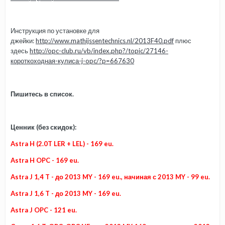
Инструкция по установке для
джейки:
http://www.mathijssentechnics.nl/2013F40.pdf
плюс
здесь
http://opc-club.ru/vb/index.php?/topic/27146-
короткоходная-кулиса-j-opc/?p=667630
Пишитесь в список.
Ценник (без скидок):
Astra H (2.0T LER + LEL) - 169 eu.
Astra H OPC - 169 eu.
Astra J 1,4 T - до 2013 MY - 169 eu., начиная с 2013 MY - 99 eu.
Astra J 1,6 T - до 2013 MY - 169 eu.
Astra J OPC - 121 eu.