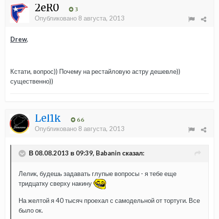
2eR0
3
Опубликовано
8 августа, 2013
Drew
,
Кстати, вопрос)) Почему на рестайловую астру дешевле))
существенно))
Lel1k
66
Опубликовано
8 августа, 2013
В 08.08.2013 в 09:39, Babanin сказал:
Лелик, будешь задавать глупые вопросы - я тебе еще
тридцатку сверху накину
На желтой я 40 тысяч проехал с самодельной от тортуги. Все
было ок.