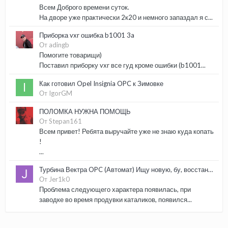
Всем Доброго времени суток.
На дворе уже практически 2к20 и немного запаздал я с...
Приборка vxr ошибка b1001 3a
От adingb
Помогите товарищи)
Поставил приборку vxr все гуд кроме ошибки (b1001...
Как готовил Opel Insignia OPC к Зимовке
От IgorGM
ПОЛОМКА НУЖНА ПОМОЩЬ
От Stepan161
Всем привет! Ребята выручайте уже не знаю куда копать
!
...
Турбина Вектра OPC (Автомат) Ищу новую, бу, восстановленную.
От Jer1k0
Проблема следующего характера появилась, при
заводке во время продувки каталиков, появился...