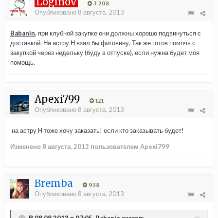
Loginov
3 208
Опубликовано
8 августа, 2013
Babanin
, при клубной закупке они должны хорошо подвинуться с
доставкой. На астру Н взял бы фиговину. Так же готов помочь с
закупкой через недельку (буду в отпуске), если нужна будет моя
помощь.
Apexi799
121
Опубликовано
8 августа, 2013
на астру H тоже хочу заказать! если кто заказывать будет!
Изменено
8 августа, 2013
пользователем Apexi799
Bremba
938
Опубликовано
8 августа, 2013
В 08.08.2013 в 07:05, Babanin сказал: