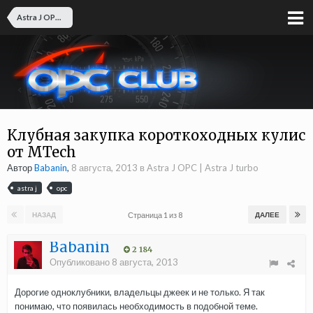
Astra J OPC | Astra J turbo
Клубная закупка короткоходных кулис
от MTech
Автор
Babanin
,
8 августа, 2013
в
Astra J OPC | Astra J turbo
astra j
opc
Страница 1 из 8
НАЗАД
ДАЛЕЕ
Babanin
2 184
Опубликовано
8 августа, 2013
Дорогие одноклубники, владельцы джеек и не только. Я так
понимаю, что появилась необходимость в подобной теме.